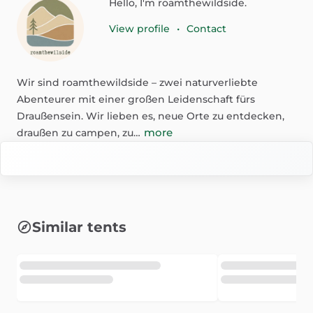
Hello, I'm roamthewildside.
View profile
•
Contact
Wir
sind
roamthewildside
–
zwei
naturverliebte
Abenteurer
mit
einer
großen
Leidenschaft
fürs
Draußensein.
Wir
lieben
es,
neue
Orte
zu
entdecken,
more
draußen
zu
campen,
zu…
Similar tents