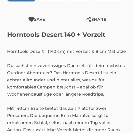
SAVE
SHARE
Horntools
Desert
140
+
Vorzelt
Horntools
Desert
1
(140
cm)
mit
Vorzelt
&
8
cm
Matratze
Du
suchst
ein
zuverlässiges
Dachzelt
für
dein
nächstes
Outdoor-Abenteuer?
Das
Horntools
Desert
1
ist
ein
echter
Allrounder
und
bietet
alles,
was
du
für
komfortables
Campen
brauchst
–
egal
ob
für
Wochenendausflüge
oder
längere
Roadtrips.
Mit
140
cm
Breite
bietet
das
Zelt
Platz
für
zwei
Personen.
Die
bequeme
8
cm
Matratze
sorgt
für
erholsamen
Schlaf,
selbst
nach
einem
Tag
voller
Action.
Das
zusätzliche
Vorzelt
bietet
dir
mehr
Raum