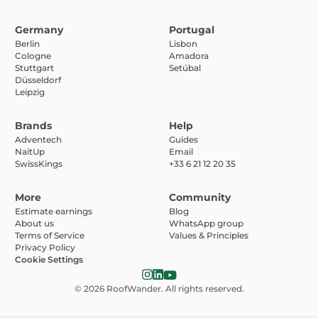
Germany
Portugal
Berlin
Lisbon
Cologne
Amadora
Stuttgart
Setúbal
Düsseldorf
Leipzig
Brands
Help
Adventech
Guides
NaïtUp
Email
SwissKings
+33 6 21 12 20 35
More
Community
Estimate earnings
Blog
About us
WhatsApp group
Terms of Service
Values & Principles
Privacy Policy
Cookie Settings
© 2026
RoofWander
. All rights reserved.