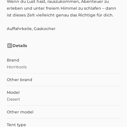
Wenn
du
Lust
hast,
rauszukommen,
Abenteuer
zu
erleben
und
unter
freiem
Himmel
zu
schlafen
–
dann
ist
dieses
Zelt
vielleicht
genau
das
Richtige
für
dich.
Auffahrkeile,
Gaskocher
Details
Brand
Horntools
Other brand
Model
Desert
Other model
Tent type