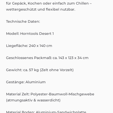
für
Gepäck,
Kochen
oder
einfach
zum
Chillen
–
wettergeschützt
und
flexibel
nutzbar.
Technische
Daten:
Modell:
Horntools
Desert
1
Liegefläche:
240
x
140
cm
Geschlossenes
Packmaß:
ca.
143
x
123
x
34
cm
Gewicht:
ca.
57
kg
(Zelt
ohne
Vorzelt)
Gestänge:
Aluminium
Material
Zelt:
Polyester-Baumwoll-Mischgewebe
(atmungsaktiv
&
wasserdicht)
Material
Boden:
Aluminium-Sandwichplatte