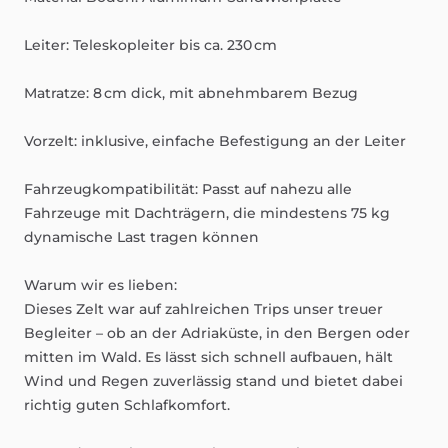
Leiter:
Teleskopleiter
bis
ca.
230
cm
Matratze:
8
cm
dick,
mit
abnehmbarem
Bezug
Vorzelt:
inklusive,
einfache
Befestigung
an
der
Leiter
Fahrzeugkompatibilität:
Passt
auf
nahezu
alle
Fahrzeuge
mit
Dachträgern,
die
mindestens
75
kg
dynamische
Last
tragen
können
Warum
wir
es
lieben:
Dieses
Zelt
war
auf
zahlreichen
Trips
unser
treuer
Begleiter
–
ob
an
der
Adriaküste,
in
den
Bergen
oder
mitten
im
Wald.
Es
lässt
sich
schnell
aufbauen,
hält
Wind
und
Regen
zuverlässig
stand
und
bietet
dabei
richtig
guten
Schlafkomfort.