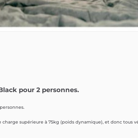
Black
pour
2
personnes.
personnes.
e
charge
supérieure
à
75kg
(poids
dynamique),
et
donc
tous
v