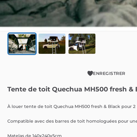
ENREGISTRER
Tente
de
toit
Quechua
MH500
fresh
&
À
louer
tente
de
toit
Quechua
MH500
fresh
&
Black
pour
2
Compatible
avec
des
barres
de
toit
homologuées
pour
un
Matelas
de
140x240x5cm