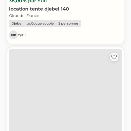
38,00 €
par nuit
location
tente
djebel
140
Gironde, France
Djebel
Coque souple
2 personnes
cyril
cm