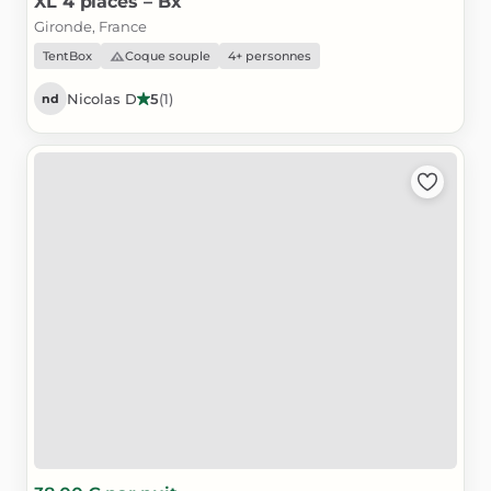
XL
4
places
–
Bx
Gironde, France
TentBox
Coque souple
4+ personnes
Nicolas D
5
(
1
)
nd