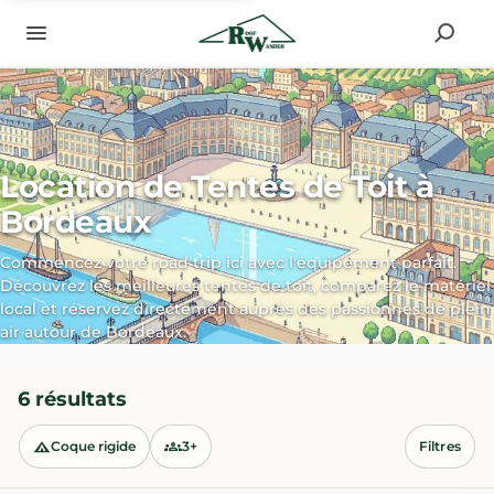
Location de Tentes de Toit à
Bordeaux
Commencez votre road trip ici avec l'équipement parfait.
Découvrez les meilleures tentes de toit, comparez le matériel
local et réservez directement auprès des passionnés de plein
air autour de Bordeaux.
6 résultats
Coque rigide
3+
Filtres