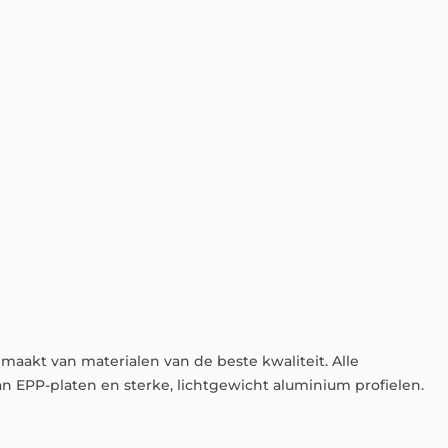
emaakt
van
materialen
van
de
beste
kwaliteit.
Alle
an
EPP-platen
en
sterke,
lichtgewicht
aluminium
profielen.