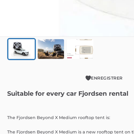
ENREGISTRER
Suitable
for
every
car
Fjordsen
rental
The
Fjordsen
Beyond
X
Medium
rooftop
tent
is:
The
Fjordsen
Beyond
X
Medium
is
a
new
rooftop
tent
on