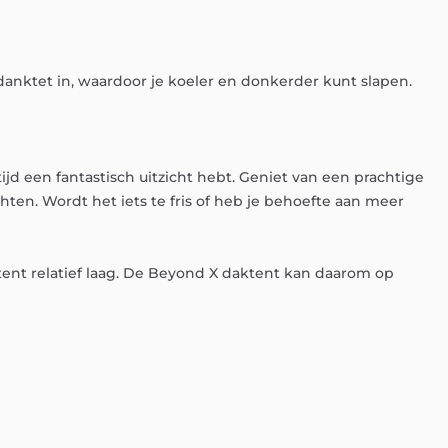
danktet
in,
waardoor
je
koeler
en
donkerder
kunt
slapen.
tijd
een
fantastisch
uitzicht
hebt.
Geniet
van
een
prachtige
chten.
Wordt
het
iets
te
fris
of
heb
je
behoefte
aan
meer
tent
relatief
laag.
De
Beyond
X
daktent
kan
daarom
op