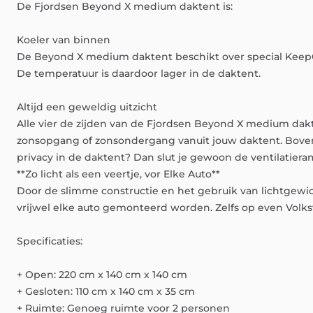
De
Fjordsen
Beyond
X
medium
daktent
is:
Koeler
van
binnen
De
Beyond
X
medium
daktent
beschikt
over
special
Keep
De
temperatuur
is
daardoor
lager
in
de
daktent.
Altijd
een
geweldig
uitzicht
Alle
vier
de
zijden
van
de
Fjordsen
Beyond
X
medium
dak
zonsopgang
of
zonsondergang
vanuit
jouw
daktent.
Bove
privacy
in
de
daktent?
Dan
slut
je
gewoon
de
ventilatier
**Zo
licht
als
een
veertje,
vor
Elke
Auto**
Door
de
slimme
constructie
en
het
gebruik
van
lichtgewi
vrijwel
elke
auto
gemonteerd
worden.
Zelfs
op
even
Volk
Specificaties:
+
Open:
220
cm
x
140
cm
x
140
cm
+
Gesloten:
110
cm
x
140
cm
x
35
cm
+
Ruimte:
Genoeg
ruimte
voor
2
personen