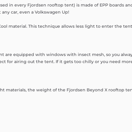
used
in
every
Fjordsen
rooftop
tent)
is
made
of
EPP
boards
an
t
any
car,
even
a
Volkswagen
Up!
ool
material.
This
technique
allows
less
light
to
enter
the
tent
nt
are
equipped
with
windows
with
insect
mesh,
so
you
alwa
ect
for
airing
out
the
tent.
If
it
gets
too
chilly
or
you
need
mor
ght
materials,
the
weight
of
the
Fjordsen
Beyond
X
rooftop
te