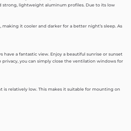
d
strong,
lightweight
aluminum
profiles.
Due
to
its
low
,
making
it
cooler
and
darker
for
a
better
night’s
sleep.
As
ys
have
a
fantastic
view.
Enjoy
a
beautiful
sunrise
or
sunset
e
privacy,
you
can
simply
close
the
ventilation
windows
for
nt
is
relatively
low.
This
makes
it
suitable
for
mounting
on