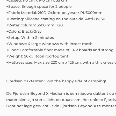
+Closed:
110
cm
x
140
cm
x
35
cm
+Space:
Enough
space
for
2
people
+Fabric
Material:
210D
Oxford
polyester
PU3000mm
+Coating:
Silicone
coating
on
the
outside,
Anti-UV
50
+Water
column:
3500
mm
H20
+Colors:
Black
​/​
Gray
+Setup:
Within
2
minutes
+Windows:
4
large
windows
with
insect
mesh
+Floor:
Comfortable
floor
made
of
EPP
boards
and
strong,
+Weight:
56kg
(total
rooftop
tent)
+Mattress
size:
Max
size
220
cm
x
125
cm,
with
a
thickness
Fjordsen
daktenten:
Join
the
happy
side
of
camping!
De
Fjordsen
Beyond
X
Medium
is
een
nieuwe
daktent
op
materialen
zijn
sterk,
licht
en
duurzaam.
Het
unieke
Fjord
Door
het
lage
gewicht,
is
de
Fjordsen
Beyond
X
te
monte