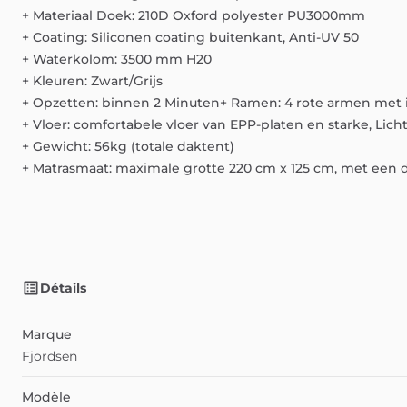
+
Materiaal
Doek:
210D
Oxford
polyester
PU3000mm
+
Coating:
Siliconen
coating
buitenkant,
Anti-UV
50
+
Waterkolom:
3500
mm
H20
+
Kleuren:
Zwart
​/​
Grijs
+
Opzetten:
binnen
2
Minuten+
Ramen:
4
rote
armen
met
+
Vloer:
comfortabele
vloer
van
EPP-platen
en
starke,
Lich
+
Gewicht:
56kg
(totale
daktent)
+
Matrasmaat:
maximale
grotte
220
cm
x
125
cm,
met
een
Détails
Marque
Fjordsen
Modèle