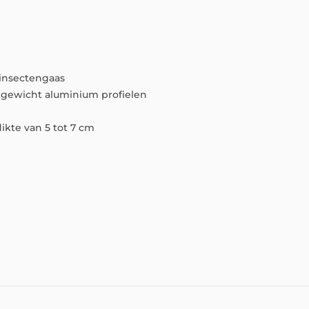
insectengaas
tgewicht
aluminium
profielen
dikte
van
5
tot
7
cm