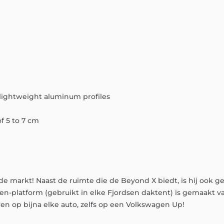
lightweight
aluminum
profiles
of
5
to
7
cm
de
markt!
Naast
de
ruimte
die
de
Beyond
X
biedt,
is
hij
ook
g
sen-platform
(gebruikt
in
elke
Fjordsen
daktent)
is
gemaakt
v
ren
op
bijna
elke
auto,
zelfs
op
een
Volkswagen
Up!