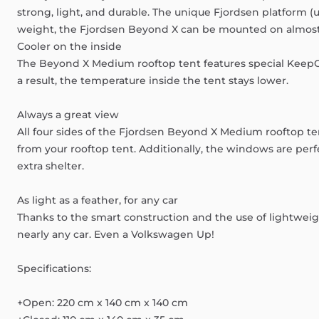
strong,
light,
and
durable.
The
unique
Fjordsen
platform
(
weight,
the
Fjordsen
Beyond
X
can
be
mounted
on
almos
Cooler
on
the
inside
The
Beyond
X
Medium
rooftop
tent
features
special
KeepC
a
result,
the
temperature
inside
the
tent
stays
lower.
Always
a
great
view
All
four
sides
of
the
Fjordsen
Beyond
X
Medium
rooftop
te
from
your
rooftop
tent.
Additionally,
the
windows
are
perf
extra
shelter.
As
light
as
a
feather,
for
any
car
Thanks
to
the
smart
construction
and
the
use
of
lightwei
nearly
any
car.
Even
a
Volkswagen
Up!
Specifications:
+Open:
220
cm
x
140
cm
x
140
cm