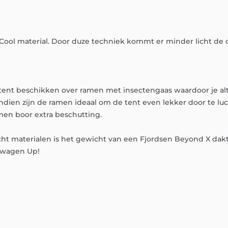
Cool
material.
Door
duze
techniek
kommt
er
minder
licht
de
tent
beschikken
over
ramen
met
insectengaas
waardoor
je
al
ndien
zijn
de
ramen
ideaal
om
de
tent
even
lekker
door
te
lu
amen
boor
extra
beschutting.
cht
materialen
is
het
gewicht
van
een
Fjordsen
Beyond
X
dak
swagen
Up!