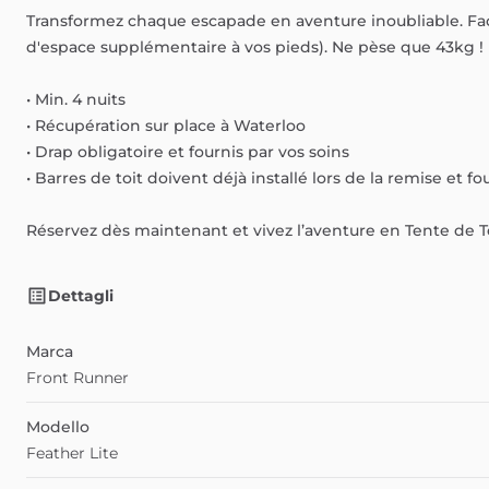
Transformez
chaque
escapade
en
aventure
inoubliable.
Fa
d'espace
supplémentaire
à
vos
pieds).
Ne
pèse
que
43kg
!
•
Min.
4
nuits
•
Récupération
sur
place
à
Waterloo
•
Drap
obligatoire
et
fournis
par
vos
soins
•
Barres
de
toit
doivent
déjà
installé
lors
de
la
remise
et
fo
Réservez
dès
maintenant
et
vivez
l’aventure
en
Tente
de
T
Dettagli
Marca
Front Runner
Modello
Feather Lite