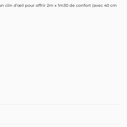
un
clin
d’œil
pour
offrir
2m
x
1m30
de
confort
(avec
40
cm