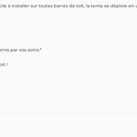
cile
à
installer
sur
toutes
barres
de
toit,
la
tente
se
déploie
en
urnis
par
vos
soins.*
oit
!