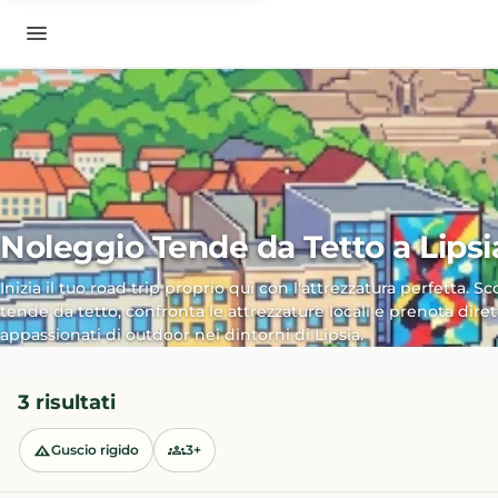
Noleggio Tende da Tetto a Lipsi
Inizia il tuo road trip proprio qui con l'attrezzatura perfetta. Sc
tende da tetto, confronta le attrezzature locali e prenota dir
appassionati di outdoor nei dintorni di Lipsia.
3 risultati
Guscio rigido
3+