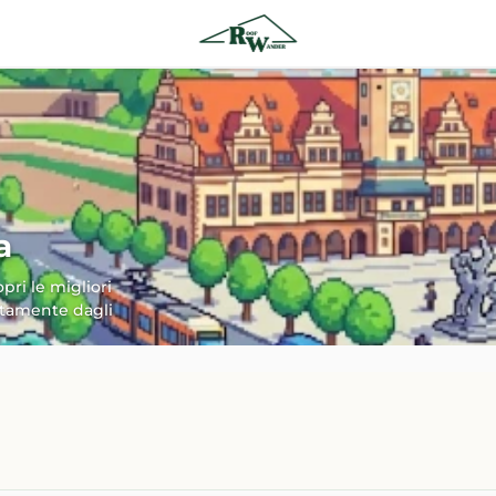
a
opri le migliori
ettamente dagli