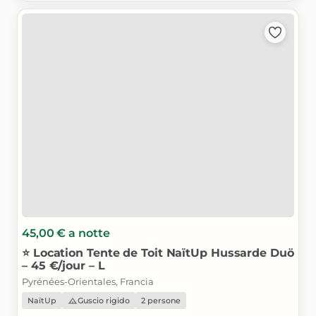
45,00 €
a notte
⭐
Location
Tente
de
Toit
NaïtUp
Hussarde
Duö
–
45
€
​/​
jour
–
L
Pyrénées-Orientales, Francia
NaïtUp
Guscio rigido
2 persone