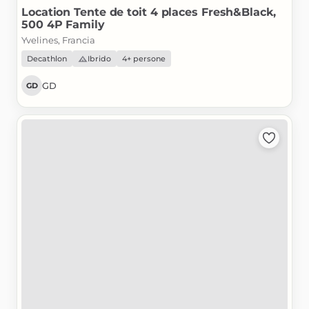
Location
Tente
de
toit
4
places
Fresh&Black
​,​
500
4P
Family
Yvelines, Francia
Decathlon
Ibrido
4+ persone
GD
GD