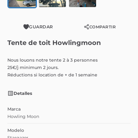
GUARDAR
COMPARTIR
Tente
de
toit
Howlingmoon
Nous
louons
notre
tente
2
à
3
personnes
25€
​/​
j
minimum
2
jours.
Réductions
si
location
de
+
de
1
semaine
Detalles
Marca
Howling Moon
Modelo
Stargazer