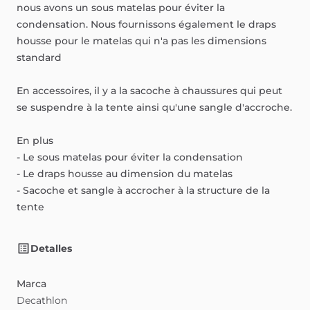
nous
avons
un
sous
matelas
pour
éviter
la
condensation.
Nous
fournissons
également
le
draps
housse
pour
le
matelas
qui
n'a
pas
les
dimensions
standard
En
accessoires,
il
y
a
la
sacoche
à
chaussures
qui
peut
se
suspendre
à
la
tente
ainsi
qu'une
sangle
d'accroche.
En
plus
-
Le
sous
matelas
pour
éviter
la
condensation
-
Le
draps
housse
au
dimension
du
matelas
-
Sacoche
et
sangle
à
accrocher
à
la
structure
de
la
tente
Detalles
Marca
Decathlon