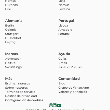
Nantes
Lieja
Burdeos
Namur
Lille
Lovaina
Alemania
Portugal
Berlín
Lisboa
Colonia
Amadora
Stuttgart
Setúbal
Düsseldorf
Leipzig
Marcas
Ayuda
Adventech
Guías
NaïtUp
Email
SwissKings
+33 6 21 12 20 35
Más
Comunidad
Estimar ingresos
Blog
Sobre nosotros
Grupo de WhatsApp
Términos de servicio
Valores y principios
Política de privacidad
Configuración de cookies