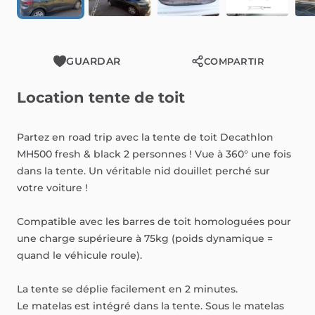
GUARDAR
COMPARTIR
Location
tente
de
toit
Partez
en
road
trip
avec
la
tente
de
toit
Decathlon
MH500
fresh
&
black
2
personnes
!
Vue
à
360°
une
fois
dans
la
tente.
Un
véritable
nid
douillet
perché
sur
votre
voiture
!
Compatible
avec
les
barres
de
toit
homologuées
pour
une
charge
supérieure
à
75kg
(poids
dynamique
=
quand
le
véhicule
roule).
La
tente
se
déplie
facilement
en
2
minutes.
Le
matelas
est
intégré
dans
la
tente.
Sous
le
matelas