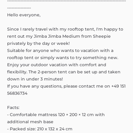
--------------------------------------------------------------------------------
----------------
Hello
everyone,
Since
I
rarely
travel
with
my
rooftop
tent,
I'm
happy
to
rent
out
my
Jimba
Jimba
Medium
from
Sheepie
privately
by
the
day
or
week!
Suitable
for
anyone
who
wants
to
vacation
with
a
rooftop
tent
or
simply
wants
to
try
something
new.
Enjoy
your
outdoor
vacation
with
comfort
and
flexibility.
The
2-person
tent
can
be
set
up
and
taken
down
in
under
3
minutes!
If
you
have
any
questions,
please
contact
me
on
+49
151
56836734
Facts:
-
Comfortable
mattress
120
×
200
×
12
cm
with
additional
mesh
base
-
Packed
size:
210
x
132
x
24
cm