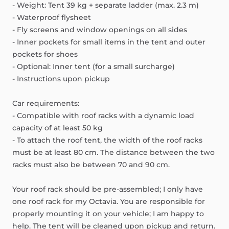
-
Weight:
Tent
39
kg
+
separate
ladder
(max.
2.3
m)
-
Waterproof
flysheet
-
Fly
screens
and
window
openings
on
all
sides
-
Inner
pockets
for
small
items
in
the
tent
and
outer
pockets
for
shoes
-
Optional:
Inner
tent
(for
a
small
surcharge)
-
Instructions
upon
pickup
Car
requirements:
-
Compatible
with
roof
racks
with
a
dynamic
load
capacity
of
at
least
50
kg
-
To
attach
the
roof
tent,
the
width
of
the
roof
racks
must
be
at
least
80
cm.
The
distance
between
the
two
racks
must
also
be
between
70
and
90
cm.
Your
roof
rack
should
be
pre-assembled;
I
only
have
one
roof
rack
for
my
Octavia.
You
are
responsible
for
properly
mounting
it
on
your
vehicle;
I
am
happy
to
help.
The
tent
will
be
cleaned
upon
pickup
and
return.