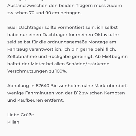
Abstand
zwischen
den
beiden
Trägern
muss
zudem
zwischen
70
und
90
cm
betragen.
Euer
Dachträger
sollte
vormontiert
sein,
ich
selbst
habe
nur
einen
Dachträger
für
meinen
Oktavia.
Ihr
seid
selbst
für
die
ordnungsgemäße
Montage
am
Fahrzeug
verantwortlich,
ich
bin
gerne
behilflich.
Zeltabnahme
und
-rückgabe
gereinigt.
Ab
Mietbeginn
haftet
der
Mieter
bei
allen
Schäden
​/​
stärkeren
Verschmutzungen
zu
100%.
Abholung
in
87640
Biessenhofen
nähe
Marktoberdorf,
wenige
Fahrminuten
von
der
B12
zwischen
Kempten
und
Kaufbeuren
entfernt.
Liebe
Grüße
Kilian