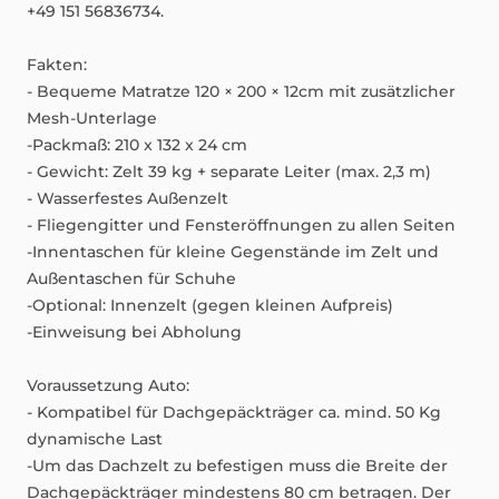
+49
151
56836734.
Fakten:
-
Bequeme
Matratze
120
×
200
×
12cm
mit
zusätzlicher
Mesh-Unterlage
-Packmaß:
210
x
132
x
24
cm
-
Gewicht:
Zelt
39
kg
+
separate
Leiter
(max.
2,3
m)
-
Wasserfestes
Außenzelt
-
Fliegengitter
und
Fensteröffnungen
zu
allen
Seiten
-Innentaschen
für
kleine
Gegenstände
im
Zelt
und
Außentaschen
für
Schuhe
-Optional:
Innenzelt
(gegen
kleinen
Aufpreis)
-Einweisung
bei
Abholung
Voraussetzung
Auto:
-
Kompatibel
für
Dachgepäckträger
ca.
mind.
50
Kg
dynamische
Last
-Um
das
Dachzelt
zu
befestigen
muss
die
Breite
der
Dachgepäckträger
mindestens
80
cm
betragen.
Der