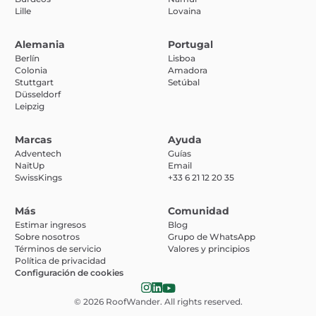
Lille
Lovaina
Alemania
Portugal
Berlín
Lisboa
Colonia
Amadora
Stuttgart
Setúbal
Düsseldorf
Leipzig
Marcas
Ayuda
Adventech
Guías
NaïtUp
Email
SwissKings
+33 6 21 12 20 35
Más
Comunidad
Estimar ingresos
Blog
Sobre nosotros
Grupo de WhatsApp
Términos de servicio
Valores y principios
Política de privacidad
Configuración de cookies
© 2026
RoofWander
. All rights reserved.