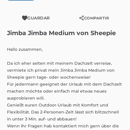
GUARDAR
COMPARTIR
Jimba
Jimba
Medium
von
Sheepie
Hallo
zusammen,
Da
ich
eher
selten
mit
meinem
Dachzelt
verreise,
vermiete
ich
privat
mein
Jimba
Jimba
Medium
von
Sheepie
gern
tage-
oder
wochenweise!
Für
jedermann
geeignet
der
Urlaub
mit
dem
Dachzelt
machen
möchte
oder
einfach
mal
etwas
neues
ausprobieren
will.
Genießt
euren
Outdoor-Urlaub
mit
Komfort
und
Flexibilität.
Das
2-Personen-Zelt
lässt
sich
blitzschnell
in
unter
3
Min.
auf-
und
abbauen!
Wenn
Ihr
Fragen
hab
kontaktiert
mich
gern
über
die