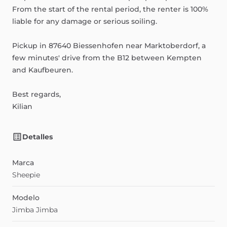
From
the
start
of
the
rental
period,
the
renter
is
100%
liable
for
any
damage
or
serious
soiling.
Pickup
in
87640
Biessenhofen
near
Marktoberdorf,
a
few
minutes'
drive
from
the
B12
between
Kempten
and
Kaufbeuren.
Best
regards,
Kilian
Detalles
Marca
Sheepie
Modelo
Jimba Jimba