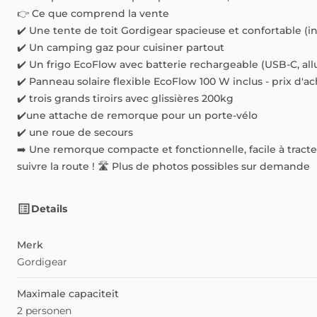
👉
Ce
que
comprend
la
vente
✔️
Une
tente
de
toit
Gordigear
spacieuse
et
confortable
(i
✔️
Un
camping
gaz
pour
cuisiner
partout
✔️
Un
frigo
EcoFlow
avec
batterie
rechargeable
(USB-C,
al
✔️
Panneau
solaire
flexible
EcoFlow
100
W
inclus
-
prix
d'ac
✔️
trois
grands
tiroirs
avec
glissières
200kg
✔️une
attache
de
remorque
pour
un
porte-vélo
✔️
une
roue
de
secours
➡️
Une
remorque
compacte
et
fonctionnelle,
facile
à
tracte
suivre
la
route
!
🛣️
Plus
de
photos
possibles
sur
demande
Details
Merk
Gordigear
Maximale capaciteit
2 personen