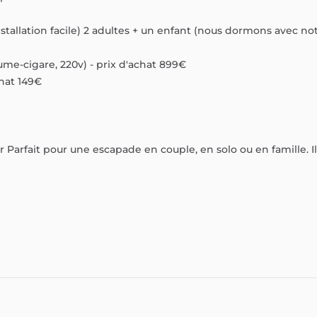
nstallation
facile)
2
adultes
+
un
enfant
(nous
dormons
avec
no
lume-cigare,
220v)
-
prix
d'achat
899€
hat
149€
r
Parfait
pour
une
escapade
en
couple,
en
solo
ou
en
famille.
Il