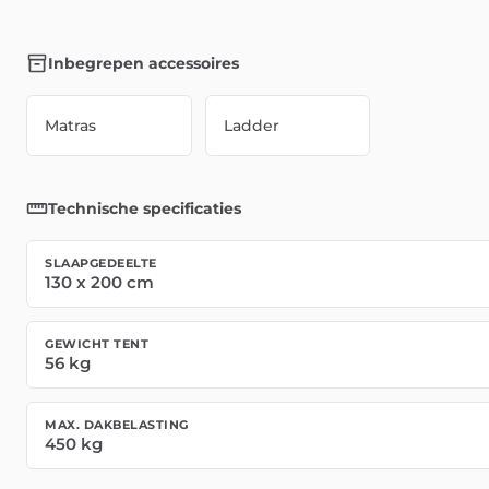
Inbegrepen accessoires
Matras
Ladder
Technische specificaties
SLAAPGEDEELTE
130
x
200
cm
GEWICHT TENT
56
kg
MAX. DAKBELASTING
450
kg