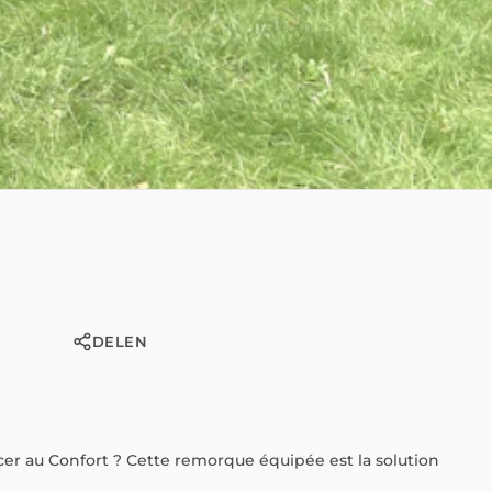
DELEN
cer
au
Confort
?
Cette
remorque
équipée
est
la
solution