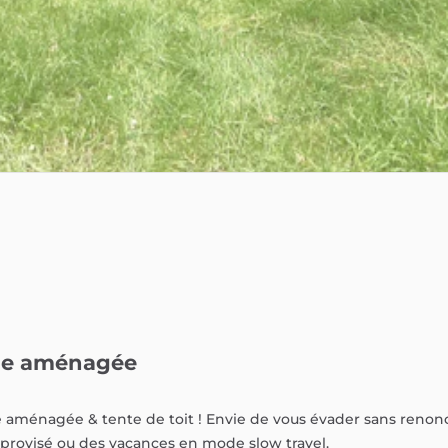
ue
aménagée
e
aménagée
&
tente
de
toit
!
Envie
de
vous
évader
sans
renon
provisé
ou
des
vacances
en
mode
slow
travel.