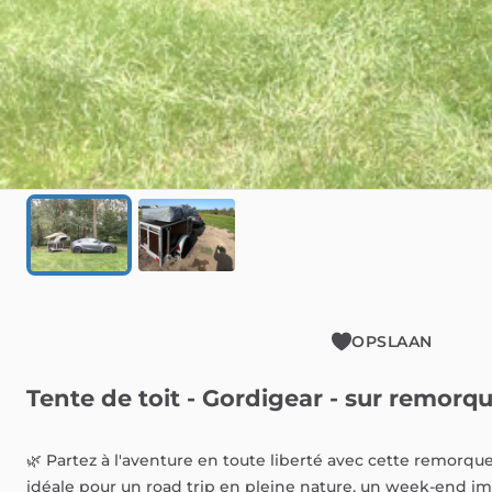
OPSLAAN
Tente
de
toit
-
Gordigear
-
sur
remorq
🌿
Partez
à
l'aventure
en
toute
liberté
avec
cette
remorqu
idéale
pour
un
road
trip
en
pleine
nature,
un
week-end
im