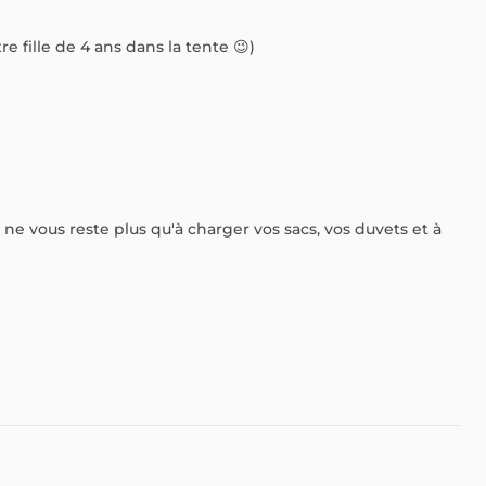
tre
fille
de
4
ans
dans
la
tente
😉)
ne
vous
reste
plus
qu'à
charger
vos
sacs,
vos
duvets
et
à