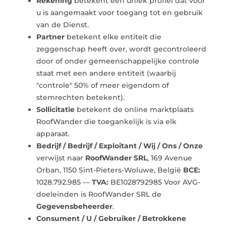
Rekening
betekent een uniek profiel dat voor
u is aangemaakt voor toegang tot en gebruik
van de Dienst.
Partner
betekent elke entiteit die
zeggenschap heeft over, wordt gecontroleerd
door of onder gemeenschappelijke controle
staat met een andere entiteit (waarbij
"controle" 50% of meer eigendom of
stemrechten betekent).
Sollicitatie
betekent de online marktplaats
RoofWander die toegankelijk is via elk
apparaat.
Bedrijf / Bedrijf / Exploitant / Wij / Ons / Onze
verwijst naar
RoofWander SRL
, 169 Avenue
Orban, 1150 Sint-Pieters-Woluwe, België
BCE:
1028.792.985 —
TVA:
BE1028792985 Voor AVG-
doeleinden is RoofWander SRL de
Gegevensbeheerder
.
Consument / U / Gebruiker / Betrokkene