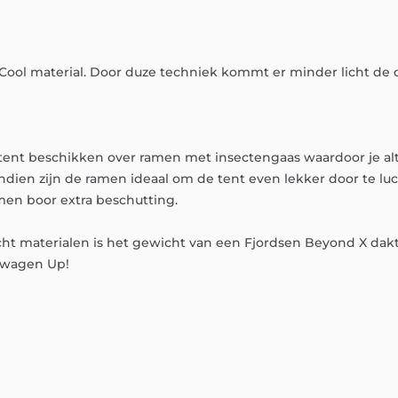
Cool
material.
Door
duze
techniek
kommt
er
minder
licht
de
tent
beschikken
over
ramen
met
insectengaas
waardoor
je
al
ndien
zijn
de
ramen
ideaal
om
de
tent
even
lekker
door
te
lu
amen
boor
extra
beschutting.
cht
materialen
is
het
gewicht
van
een
Fjordsen
Beyond
X
dak
swagen
Up!