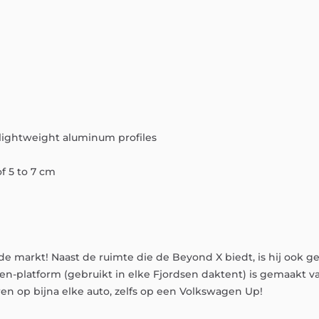
lightweight
aluminum
profiles
of
5
to
7
cm
de
markt!
Naast
de
ruimte
die
de
Beyond
X
biedt,
is
hij
ook
g
sen-platform
(gebruikt
in
elke
Fjordsen
daktent)
is
gemaakt
v
ren
op
bijna
elke
auto,
zelfs
op
een
Volkswagen
Up!