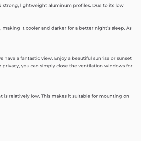
d
strong,
lightweight
aluminum
profiles.
Due
to
its
low
,
making
it
cooler
and
darker
for
a
better
night’s
sleep.
As
ys
have
a
fantastic
view.
Enjoy
a
beautiful
sunrise
or
sunset
e
privacy,
you
can
simply
close
the
ventilation
windows
for
nt
is
relatively
low.
This
makes
it
suitable
for
mounting
on