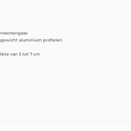
insectengaas
tgewicht
aluminium
profielen
dikte
van
5
tot
7
cm