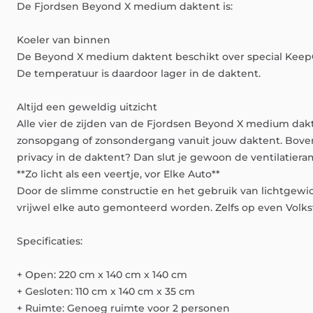
De
Fjordsen
Beyond
X
medium
daktent
is:
Koeler
van
binnen
De
Beyond
X
medium
daktent
beschikt
over
special
Keep
De
temperatuur
is
daardoor
lager
in
de
daktent.
Altijd
een
geweldig
uitzicht
Alle
vier
de
zijden
van
de
Fjordsen
Beyond
X
medium
dak
zonsopgang
of
zonsondergang
vanuit
jouw
daktent.
Bove
privacy
in
de
daktent?
Dan
slut
je
gewoon
de
ventilatier
**Zo
licht
als
een
veertje,
vor
Elke
Auto**
Door
de
slimme
constructie
en
het
gebruik
van
lichtgewi
vrijwel
elke
auto
gemonteerd
worden.
Zelfs
op
even
Volk
Specificaties:
+
Open:
220
cm
x
140
cm
x
140
cm
+
Gesloten:
110
cm
x
140
cm
x
35
cm
+
Ruimte:
Genoeg
ruimte
voor
2
personen