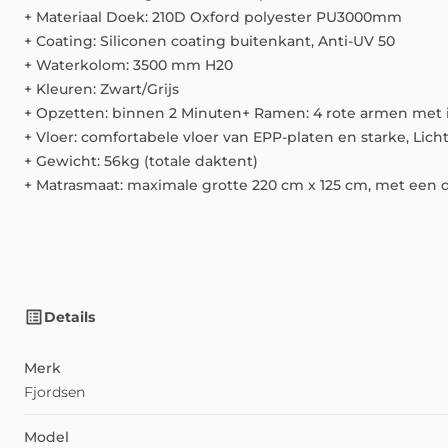
+
Materiaal
Doek:
210D
Oxford
polyester
PU3000mm
+
Coating:
Siliconen
coating
buitenkant,
Anti-UV
50
+
Waterkolom:
3500
mm
H20
+
Kleuren:
Zwart
​/​
Grijs
+
Opzetten:
binnen
2
Minuten+
Ramen:
4
rote
armen
met
+
Vloer:
comfortabele
vloer
van
EPP-platen
en
starke,
Lich
+
Gewicht:
56kg
(totale
daktent)
+
Matrasmaat:
maximale
grotte
220
cm
x
125
cm,
met
een
Details
Merk
Fjordsen
Model