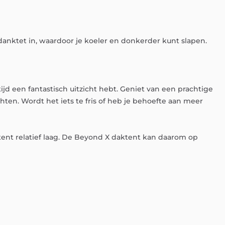
danktet
in,
waardoor
je
koeler
en
donkerder
kunt
slapen.
tijd
een
fantastisch
uitzicht
hebt.
Geniet
van
een
prachtige
chten.
Wordt
het
iets
te
fris
of
heb
je
behoefte
aan
meer
tent
relatief
laag.
De
Beyond
X
daktent
kan
daarom
op