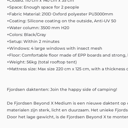
+Closed:
110
cm
x
140
cm
x
35
cm
+Space:
Enough
space
for
2
people
+Fabric
Material:
210D
Oxford
polyester
PU3000mm
+Coating:
Silicone
coating
on
the
outside,
Anti-UV
50
+Water
column:
3500
mm
H20
+Colors:
Black
​/​
Gray
+Setup:
Within
2
minutes
+Windows:
4
large
windows
with
insect
mesh
+Floor:
Comfortable
floor
made
of
EPP
boards
and
strong,
+Weight:
56kg
(total
rooftop
tent)
+Mattress
size:
Max
size
220
cm
x
125
cm,
with
a
thickness
Fjordsen
daktenten:
Join
the
happy
side
of
camping!
De
Fjordsen
Beyond
X
Medium
is
een
nieuwe
daktent
op
materialen
zijn
sterk,
licht
en
duurzaam.
Het
unieke
Fjord
Door
het
lage
gewicht,
is
de
Fjordsen
Beyond
X
te
monte