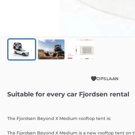
OPSLAAN
Suitable
for
every
car
Fjordsen
rental
The
Fjordsen
Beyond
X
Medium
rooftop
tent
is:
The
Fjordsen
Beyond
X
Medium
is
a
new
rooftop
tent
on