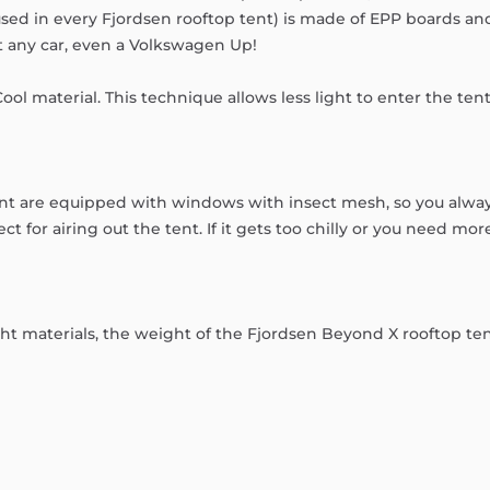
used
in
every
Fjordsen
rooftop
tent)
is
made
of
EPP
boards
an
t
any
car,
even
a
Volkswagen
Up!
ool
material.
This
technique
allows
less
light
to
enter
the
tent
nt
are
equipped
with
windows
with
insect
mesh,
so
you
alwa
ect
for
airing
out
the
tent.
If
it
gets
too
chilly
or
you
need
mor
ght
materials,
the
weight
of
the
Fjordsen
Beyond
X
rooftop
te