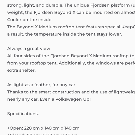
strong,
light,
and
durable.
The
unique
Fjordsen
platform
(
weight,
the
Fjordsen
Beyond
X
can
be
mounted
on
almos
Cooler
on
the
inside
The
Beyond
X
Medium
rooftop
tent
features
special
KeepC
a
result,
the
temperature
inside
the
tent
stays
lower.
Always
a
great
view
All
four
sides
of
the
Fjordsen
Beyond
X
Medium
rooftop
te
from
your
rooftop
tent.
Additionally,
the
windows
are
perf
extra
shelter.
As
light
as
a
feather,
for
any
car
Thanks
to
the
smart
construction
and
the
use
of
lightwei
nearly
any
car.
Even
a
Volkswagen
Up!
Specifications:
+Open:
220
cm
x
140
cm
x
140
cm