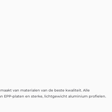
emaakt
van
materialen
van
de
beste
kwaliteit.
Alle
an
EPP-platen
en
sterke,
lichtgewicht
aluminium
profielen.