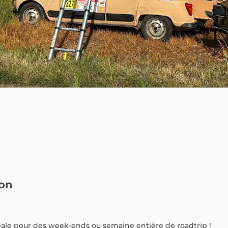
on
éale
pour
des
week-ends
ou
semaine
entière
de
roadtrip
!