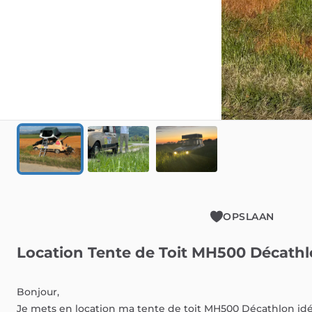
OPSLAAN
Location
Tente
de
Toit
MH500
Décathl
Bonjour,
Je
mets
en
location
ma
tente
de
toit
MH500
Décathlon
id