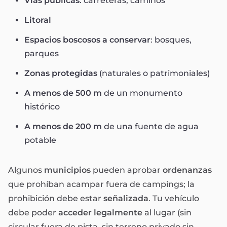
Vías públicas
: carreteras, caminos
Litoral
Espacios boscosos a conservar
: bosques,
parques
Zonas protegidas
(naturales o patrimoniales)
A menos de 500 m
de un monumento
histórico
A menos de 200 m
de una fuente de agua
potable
Algunos
municipios
pueden aprobar
ordenanzas
que prohíban acampar fuera de campings; la
prohibición debe estar
señalizada
. Tu vehículo
debe poder
acceder legalmente
al lugar (sin
circular fuera de pista, sin terreno privado sin