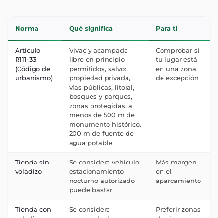
Norma
Qué significa
Para ti
Artículo
Vivac y acampada
Comprobar si
R111-33
libre en principio
tu lugar está
(Código de
permitidos, salvo:
en una zona
urbanismo)
propiedad privada,
de excepción
vías públicas, litoral,
bosques y parques,
zonas protegidas, a
menos de 500 m de
monumento histórico,
200 m de fuente de
agua potable
Tienda sin
Se considera vehículo;
Más margen
voladizo
estacionamiento
en el
nocturno autorizado
aparcamiento
puede bastar
Tienda con
Se considera
Preferir zonas