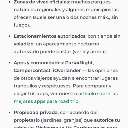
Zonas de vivac oficiales
: muchos parques
naturales regionales y algunos municipios las
ofrecen (suele ser una o dos noches máx., sin
fuego).
Estacionamientos autorizados
: con tienda
sin
voladizo
, un aparcamiento nocturno
autorizado puede bastar (ver ley arriba).
Apps y comunidades
:
Park4Night
,
Campercontact
,
iOverlander
— las opiniones
de otros viajeros ayudan a encontrar lugares
tranquilos y respetuosos. Para comparar y
elegir tus apps, ver nuestro
artículo sobre las
mejores apps para road trip
.
Propiedad privada
: con acuerdo del
propietario (jardines, granjas) que
autorice tu
vehículo
.
Welcome to My Garden
:
no es para