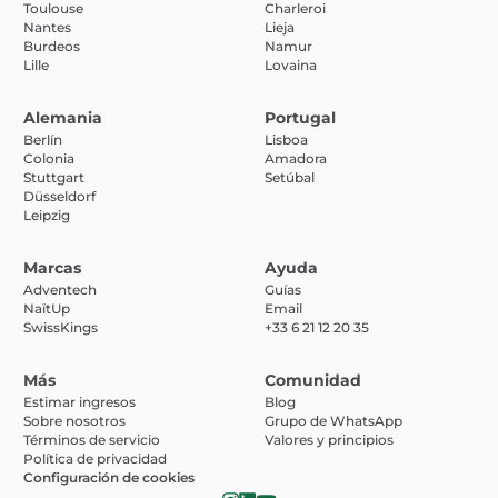
Toulouse
Charleroi
Nantes
Lieja
Burdeos
Namur
Lille
Lovaina
Alemania
Portugal
Berlín
Lisboa
Colonia
Amadora
Stuttgart
Setúbal
Düsseldorf
Leipzig
Marcas
Ayuda
Adventech
Guías
NaïtUp
Email
SwissKings
+33 6 21 12 20 35
Más
Comunidad
Estimar ingresos
Blog
Sobre nosotros
Grupo de WhatsApp
Términos de servicio
Valores y principios
Política de privacidad
Configuración de cookies