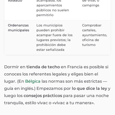
voladizo
acampada; los
de vivac o
aparcamientos
campings
públicos no suelen
permitirlo
Ordenanzas
Los municipios
Comprobar
municipales
pueden prohibir
carteles,
acampar fuera de los
ayuntamiento,
lugares previstos; la
oficina de
prohibición debe
turismo
estar señalizada
Dormir en
tienda de techo
en Francia es posible si
conoces los referentes legales y eliges bien el
lugar. (En
Bélgica
las normas son más estrictas —
guía en inglés.) Empezamos por
lo que dice la ley
y
luego los
consejos prácticos
para pasar una noche
tranquila, estilo vivac o «vivac a tu manera».