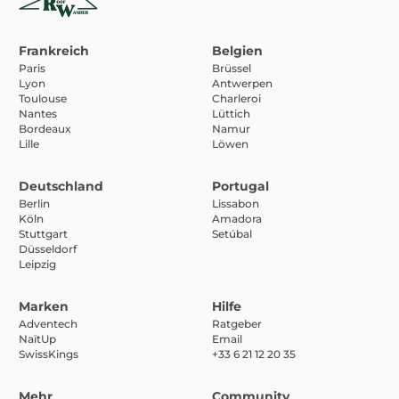
Frankreich
Belgien
Paris
Brüssel
Lyon
Antwerpen
Toulouse
Charleroi
Nantes
Lüttich
Bordeaux
Namur
Lille
Löwen
Deutschland
Portugal
Berlin
Lissabon
Köln
Amadora
Stuttgart
Setúbal
Düsseldorf
Leipzig
Marken
Hilfe
Adventech
Ratgeber
NaïtUp
Email
SwissKings
+33 6 21 12 20 35
Mehr
Community