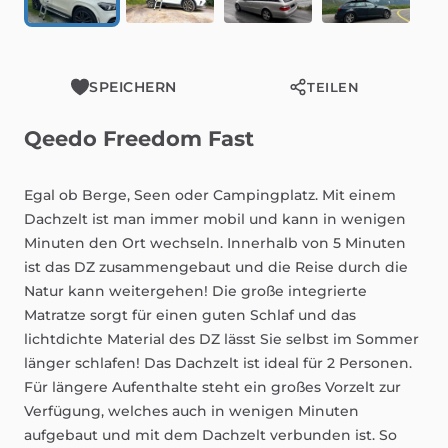
SPEICHERN
TEILEN
Qeedo
Freedom
Fast
Egal
ob
Berge,
Seen
oder
Campingplatz.
Mit
einem
Dachzelt
ist
man
immer
mobil
und
kann
in
wenigen
Minuten
den
Ort
wechseln.
Innerhalb
von
5
Minuten
ist
das
DZ
zusammengebaut
und
die
Reise
durch
die
Natur
kann
weitergehen!
Die
große
integrierte
Matratze
sorgt
für
einen
guten
Schlaf
und
das
lichtdichte
Material
des
DZ
lässt
Sie
selbst
im
Sommer
länger
schlafen!
Das
Dachzelt
ist
ideal
für
2
Personen.
Für
längere
Aufenthalte
steht
ein
großes
Vorzelt
zur
Verfügung,
welches
auch
in
wenigen
Minuten
aufgebaut
und
mit
dem
Dachzelt
verbunden
ist.
So