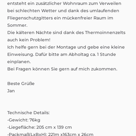
entsteht
ein
zusätzlicher
Wohnraum
zum
Verweilen
bei
schlechten
Wetter
und
dank
des
umlaufenden
Fliegenschutzgitters
ein
mückenfreier
Raum
im
Sommer.
Die
kälteren
Nächte
sind
dank
des
Thermoinnenzelts
auch
kein
Problem!
Ich
helfe
gern
bei
der
Montage
und
gebe
eine
kleine
Einweisung.
Dafür
bitte
am
Abholtag
ca.
1
Stunde
einplanen.
Bei
Fragen
können
Sie
gern
auf
mich
zukommen.
Beste
Grüße
Jan
Technische
Details:
-Gewicht:
76kg
-Liegefläche:
205
cm
x
139
cm
-Packmaß(LxBxH):
221m
x163cm
x
26cm