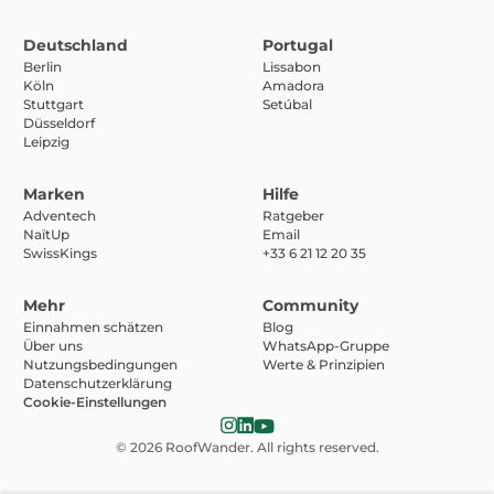
Deutschland
Portugal
Berlin
Lissabon
Köln
Amadora
Stuttgart
Setúbal
Düsseldorf
Leipzig
Marken
Hilfe
Adventech
Ratgeber
NaïtUp
Email
SwissKings
+33 6 21 12 20 35
Mehr
Community
Einnahmen schätzen
Blog
Über uns
WhatsApp-Gruppe
Nutzungsbedingungen
Werte & Prinzipien
Datenschutzerklärung
Cookie-Einstellungen
© 2026
RoofWander
. All rights reserved.