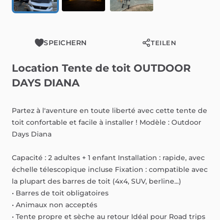
SPEICHERN
TEILEN
Location
Tente
de
toit
OUTDOOR
DAYS
DIANA
Partez
à
l'aventure
en
toute
liberté
avec
cette
tente
de
toit
confortable
et
facile
à
installer
!
Modèle
:
Outdoor
Days
Diana
Capacité
:
2
adultes
+
1
enfant
Installation
:
rapide,
avec
échelle
télescopique
incluse
Fixation
:
compatible
avec
la
plupart
des
barres
de
toit
(4x4,
SUV,
berline...)
•
Barres
de
toit
obligatoires
•
Animaux
non
acceptés
•
Tente
propre
et
sèche
au
retour
Idéal
pour
Road
trips