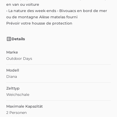
en
van
ou
voiture
•
La
nature
des
week-ends
•
Bivouacs
en
bord
de
mer
ou
de
montagne
Alèse
matelas
fourni
Prévoir
votre
housse
de
protection
Details
Marke
Outdoor Days
Modell
Diana
Zelttyp
Weichschale
Maximale Kapazität
2 Personen