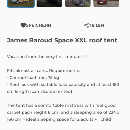
SPEICHERN
TEILEN
James
Baroud
Space
XXL
roof
tent
Vacation
from
the
very
first
minute...!!!
Fits
almost
all
cars...
Requirements:
-
Car
roof
load
min.
75
kg
-
Roof
rack
with
suitable
load
capacity
and
at
least
150
cm
length
(can
also
be
rented)
The
tent
has
a
comfortable
mattress
with
feel-good
carpet
pad
(height
6
cm)
and
a
sleeping
area
of
224
x
160
cm
=
ideal
sleeping
space
for
2
adults
+
1
child