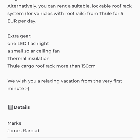
Alternatively,
you
can
rent
a
suitable,
lockable
roof
rack
system
(for
vehicles
with
roof
rails)
from
Thule
for
5
EUR
per
day.
Extra
gear:
one
LED
flashlight
a
small
solar
ceiling
fan
Thermal
insulation
Thule
cargo
roof
rack
more
than
150cm
We
wish
you
a
relaxing
vacation
from
the
very
first
minute
:-)
Details
Marke
James Baroud