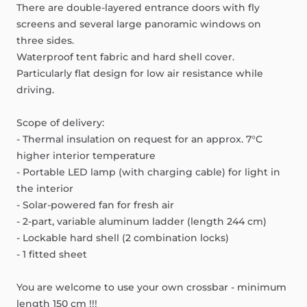
There
are
double-layered
entrance
doors
with
fly
screens
and
several
large
panoramic
windows
on
three
sides.
Waterproof
tent
fabric
and
hard
shell
cover.
Particularly
flat
design
for
low
air
resistance
while
driving.
Scope
of
delivery:
-
Thermal
insulation
on
request
for
an
approx.
7°C
higher
interior
temperature
-
Portable
LED
lamp
(with
charging
cable)
for
light
in
the
interior
-
Solar-powered
fan
for
fresh
air
-
2-part,
variable
aluminum
ladder
(length
244
cm)
-
Lockable
hard
shell
(2
combination
locks)
-
1
fitted
sheet
You
are
welcome
to
use
your
own
crossbar
-
minimum
length
150
cm
!!!