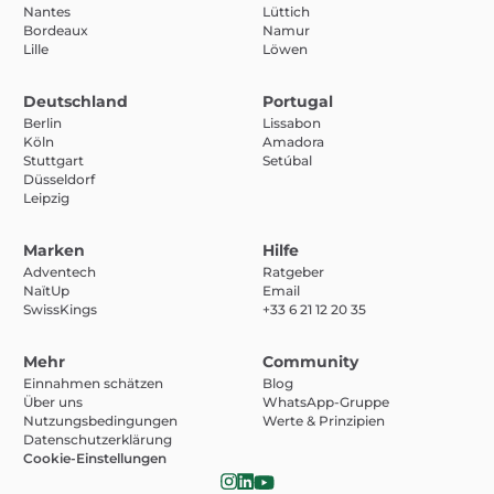
Nantes
Lüttich
Bordeaux
Namur
Lille
Löwen
Deutschland
Portugal
Berlin
Lissabon
Köln
Amadora
Stuttgart
Setúbal
Düsseldorf
Leipzig
Marken
Hilfe
Adventech
Ratgeber
NaïtUp
Email
SwissKings
+33 6 21 12 20 35
Mehr
Community
Einnahmen schätzen
Blog
Über uns
WhatsApp-Gruppe
Nutzungsbedingungen
Werte & Prinzipien
Datenschutzerklärung
Cookie-Einstellungen