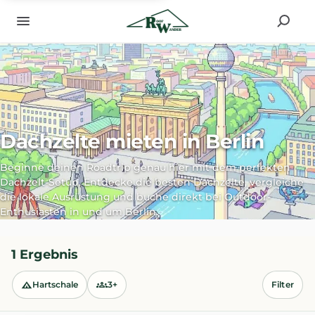
Dachzelte mieten in Berlin
Beginne deinen Roadtrip genau hier mit dem perfekten
Dachzelt-Setup. Entdecke die besten Dachzelte, vergleiche
die lokale Ausrüstung und buche direkt bei Outdoor-
Enthusiasten in und um Berlin.
1 Ergebnis
Hartschale
3+
Filter